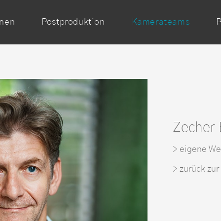
onen
Postproduktion
Kamerateams
P
Zecher 
> eigene We
> zurück zur