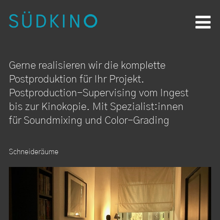
Produktionen
Postproduktion
Kamerateams
Produktionsservice
Über uns
EN
Gerne realisieren wir die komplette
Postproduktion für Ihr Projekt.
Postproduction-Supervising vom Ingest
bis zur Kinokopie. Mit Spezialist:innen
für Soundmixing und Color-Grading
Schneideräume